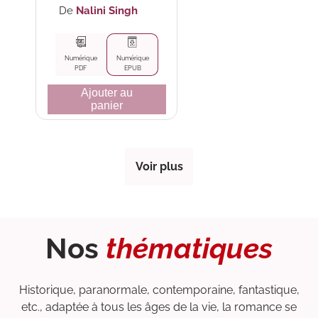
habituel
l'Archange
De
Nalini Singh
Numérique
Numérique
PDF
EPUB
Ajouter au
panier
Voir plus
Nos
thématiques
Historique, paranormale, contemporaine, fantastique,
etc., adaptée à tous les âges de la vie, la romance se