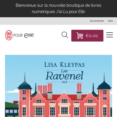
Bienvenue sur la nouvelle boutique de livres
IGNORER
numériques
J'ai Lu pour Elle
ET
PASSER
Se connecter
Aide
AU
CONTENU
J'ai
Recherche
€0,00
Lu
Panier
Pour
Elle