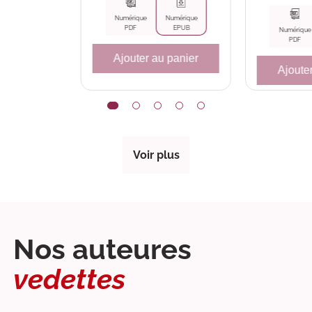
Numérique
Numérique
PDF
EPUB
Numérique
PDF
Ajouter au panier
Ajoute
Voir plus
Nos auteures
vedettes