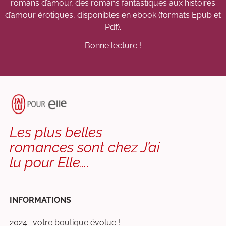
romans d’amour, des romans fantastiques aux histoires
d’amour érotiques, disponibles en ebook (formats Epub et
Pdf).
Bonne lecture !
J'ai
Lu
Pour
Les plus belles
Elle
romances sont chez J’ai
lu pour Elle….
INFORMATIONS
2024 : votre boutique évolue !