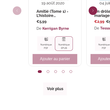
04 ju
19 août 2020
Un drôl
Amitié (Tome 1) -
mariage
L'histoire
d'Alexandra
Prix
Pri
Prix
€2,99
€5
€5,99
soldé
ha
habituel
De
Tessa
De
Kerrigan Byrne
Numérique
Numérique
Numérique
PDF
PDF
EPUB
Ajoute
Ajouter au panier
Voir plus