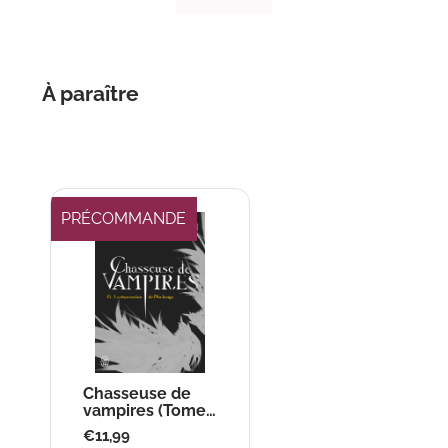
À paraître
PRÉCOMMANDE
Chasseuse de
vampires (Tome
15) - La
Prix
€11,99
résurrection de