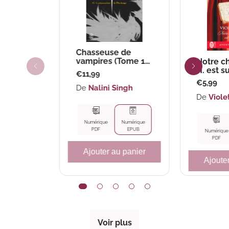
Chasseuse de
vampires (Tome 15)
Notre c
- La résurrection
H. est su
Prix
€11,99
de l'Archange
Prix
€5,99
habituel
De
Nalini Singh
habituel
De
Viole
Numérique
Numérique
PDF
EPUB
Numérique
PDF
Ajouter au panier
Ajoute
Voir plus