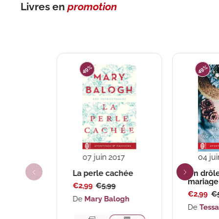
Livres en
promotion
49%
49%
07 juin 2017
04 ju
La perle cachée
Un drôl
mariage
Prix
Prix
€2,99
€5,99
Prix
Pri
€2,99
€5
soldé
habituel
De
Mary Balogh
soldé
ha
De
Tessa